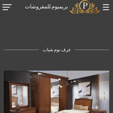
بريميوم للمفروشات
غرف نوم شباب